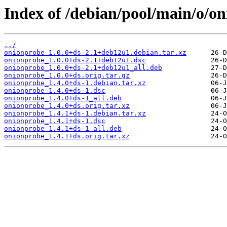
Index of /debian/pool/main/o/o
../
onionprobe_1.0.0+ds-2.1+deb12u1.debian.tar.xz
onionprobe_1.0.0+ds-2.1+deb12u1.dsc
onionprobe_1.0.0+ds-2.1+deb12u1_all.deb
onionprobe_1.0.0+ds.orig.tar.gz
onionprobe_1.4.0+ds-1.debian.tar.xz
onionprobe_1.4.0+ds-1.dsc
onionprobe_1.4.0+ds-1_all.deb
onionprobe_1.4.0+ds.orig.tar.xz
onionprobe_1.4.1+ds-1.debian.tar.xz
onionprobe_1.4.1+ds-1.dsc
onionprobe_1.4.1+ds-1_all.deb
onionprobe_1.4.1+ds.orig.tar.xz