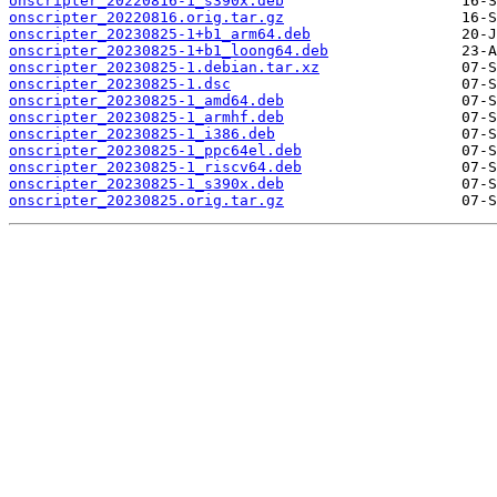
onscripter_20220816-1_s390x.deb
onscripter_20220816.orig.tar.gz
onscripter_20230825-1+b1_arm64.deb
onscripter_20230825-1+b1_loong64.deb
onscripter_20230825-1.debian.tar.xz
onscripter_20230825-1.dsc
onscripter_20230825-1_amd64.deb
onscripter_20230825-1_armhf.deb
onscripter_20230825-1_i386.deb
onscripter_20230825-1_ppc64el.deb
onscripter_20230825-1_riscv64.deb
onscripter_20230825-1_s390x.deb
onscripter_20230825.orig.tar.gz