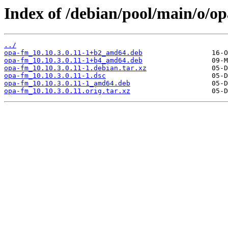
Index of /debian/pool/main/o/o
../
opa-fm_10.10.3.0.11-1+b2_amd64.deb
opa-fm_10.10.3.0.11-1+b4_amd64.deb
opa-fm_10.10.3.0.11-1.debian.tar.xz
opa-fm_10.10.3.0.11-1.dsc
opa-fm_10.10.3.0.11-1_amd64.deb
opa-fm_10.10.3.0.11.orig.tar.xz