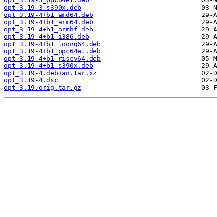
opt_3.19-3_ppc64el.deb
opt_3.19-3_s390x.deb
opt_3.19-4+b1_amd64.deb
opt_3.19-4+b1_arm64.deb
opt_3.19-4+b1_armhf.deb
opt_3.19-4+b1_i386.deb
opt_3.19-4+b1_loong64.deb
opt_3.19-4+b1_ppc64el.deb
opt_3.19-4+b1_riscv64.deb
opt_3.19-4+b1_s390x.deb
opt_3.19-4.debian.tar.xz
opt_3.19-4.dsc
opt_3.19.orig.tar.gz