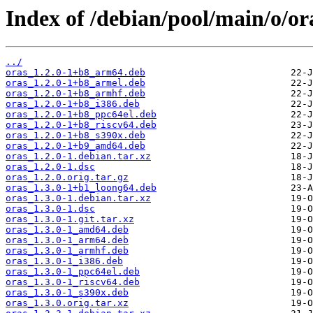
Index of /debian/pool/main/o/or
../
oras_1.2.0-1+b8_arm64.deb
oras_1.2.0-1+b8_armel.deb
oras_1.2.0-1+b8_armhf.deb
oras_1.2.0-1+b8_i386.deb
oras_1.2.0-1+b8_ppc64el.deb
oras_1.2.0-1+b8_riscv64.deb
oras_1.2.0-1+b8_s390x.deb
oras_1.2.0-1+b9_amd64.deb
oras_1.2.0-1.debian.tar.xz
oras_1.2.0-1.dsc
oras_1.2.0.orig.tar.gz
oras_1.3.0-1+b1_loong64.deb
oras_1.3.0-1.debian.tar.xz
oras_1.3.0-1.dsc
oras_1.3.0-1.git.tar.xz
oras_1.3.0-1_amd64.deb
oras_1.3.0-1_arm64.deb
oras_1.3.0-1_armhf.deb
oras_1.3.0-1_i386.deb
oras_1.3.0-1_ppc64el.deb
oras_1.3.0-1_riscv64.deb
oras_1.3.0-1_s390x.deb
oras_1.3.0.orig.tar.xz