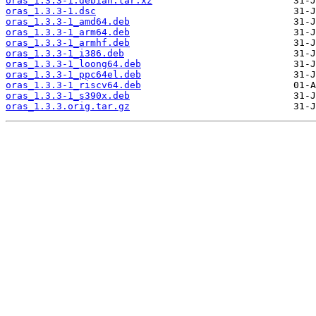
oras_1.3.3-1.debian.tar.xz
oras_1.3.3-1.dsc
oras_1.3.3-1_amd64.deb
oras_1.3.3-1_arm64.deb
oras_1.3.3-1_armhf.deb
oras_1.3.3-1_i386.deb
oras_1.3.3-1_loong64.deb
oras_1.3.3-1_ppc64el.deb
oras_1.3.3-1_riscv64.deb
oras_1.3.3-1_s390x.deb
oras_1.3.3.orig.tar.gz