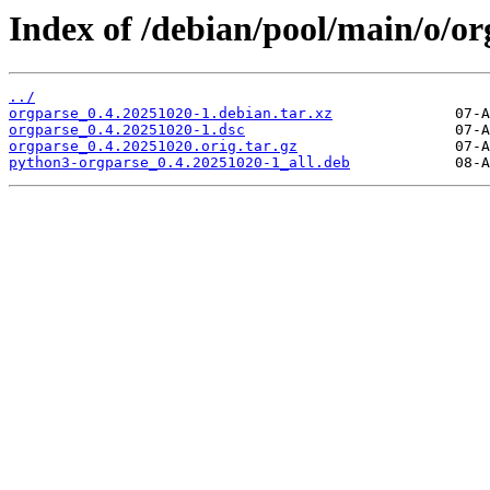
Index of /debian/pool/main/o/or
../
orgparse_0.4.20251020-1.debian.tar.xz
orgparse_0.4.20251020-1.dsc
orgparse_0.4.20251020.orig.tar.gz
python3-orgparse_0.4.20251020-1_all.deb