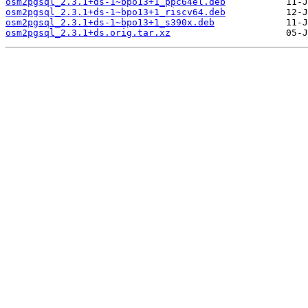
osm2pgsql_2.3.1+ds-1~bpo13+1_ppc64el.deb
osm2pgsql_2.3.1+ds-1~bpo13+1_riscv64.deb
osm2pgsql_2.3.1+ds-1~bpo13+1_s390x.deb
osm2pgsql_2.3.1+ds.orig.tar.xz