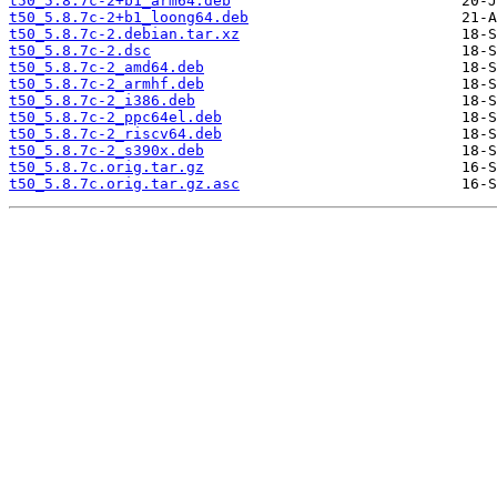
t50_5.8.7c-2+b1_arm64.deb
t50_5.8.7c-2+b1_loong64.deb
t50_5.8.7c-2.debian.tar.xz
t50_5.8.7c-2.dsc
t50_5.8.7c-2_amd64.deb
t50_5.8.7c-2_armhf.deb
t50_5.8.7c-2_i386.deb
t50_5.8.7c-2_ppc64el.deb
t50_5.8.7c-2_riscv64.deb
t50_5.8.7c-2_s390x.deb
t50_5.8.7c.orig.tar.gz
t50_5.8.7c.orig.tar.gz.asc