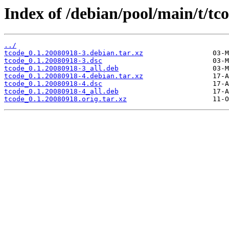
Index of /debian/pool/main/t/tco
../
tcode_0.1.20080918-3.debian.tar.xz
tcode_0.1.20080918-3.dsc
tcode_0.1.20080918-3_all.deb
tcode_0.1.20080918-4.debian.tar.xz
tcode_0.1.20080918-4.dsc
tcode_0.1.20080918-4_all.deb
tcode_0.1.20080918.orig.tar.xz