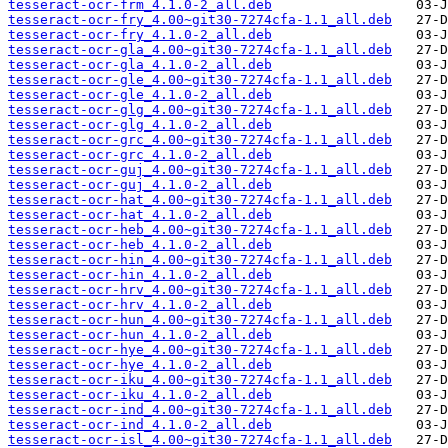
tesseract-ocr-frm_4.1.0-2_all.deb
tesseract-ocr-fry_4.00~git30-7274cfa-1.1_all.deb
tesseract-ocr-fry_4.1.0-2_all.deb
tesseract-ocr-gla_4.00~git30-7274cfa-1.1_all.deb
tesseract-ocr-gla_4.1.0-2_all.deb
tesseract-ocr-gle_4.00~git30-7274cfa-1.1_all.deb
tesseract-ocr-gle_4.1.0-2_all.deb
tesseract-ocr-glg_4.00~git30-7274cfa-1.1_all.deb
tesseract-ocr-glg_4.1.0-2_all.deb
tesseract-ocr-grc_4.00~git30-7274cfa-1.1_all.deb
tesseract-ocr-grc_4.1.0-2_all.deb
tesseract-ocr-guj_4.00~git30-7274cfa-1.1_all.deb
tesseract-ocr-guj_4.1.0-2_all.deb
tesseract-ocr-hat_4.00~git30-7274cfa-1.1_all.deb
tesseract-ocr-hat_4.1.0-2_all.deb
tesseract-ocr-heb_4.00~git30-7274cfa-1.1_all.deb
tesseract-ocr-heb_4.1.0-2_all.deb
tesseract-ocr-hin_4.00~git30-7274cfa-1.1_all.deb
tesseract-ocr-hin_4.1.0-2_all.deb
tesseract-ocr-hrv_4.00~git30-7274cfa-1.1_all.deb
tesseract-ocr-hrv_4.1.0-2_all.deb
tesseract-ocr-hun_4.00~git30-7274cfa-1.1_all.deb
tesseract-ocr-hun_4.1.0-2_all.deb
tesseract-ocr-hye_4.00~git30-7274cfa-1.1_all.deb
tesseract-ocr-hye_4.1.0-2_all.deb
tesseract-ocr-iku_4.00~git30-7274cfa-1.1_all.deb
tesseract-ocr-iku_4.1.0-2_all.deb
tesseract-ocr-ind_4.00~git30-7274cfa-1.1_all.deb
tesseract-ocr-ind_4.1.0-2_all.deb
tesseract-ocr-isl_4.00~git30-7274cfa-1.1_all.deb