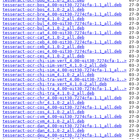
tesseract-ocr-bod_4.1.0-2_all.deb
tesseract-ocr-bos_4.00~git30-7274cfa-1.1_all.deb
tesseract-ocr-bos_4.1.0-2_all.deb
tesseract-ocr-bre_4.00~git30-7274cfa-1.1_all.deb
tesseract-ocr-bre_4.1.0-2_all.deb
tesseract-ocr-bul_4.00~git30-7274cfa-1.1_all.deb
tesseract-ocr-bul_4.1.0-2_all.deb
tesseract-ocr-cat_4.00~git30-7274cfa-1.1_all.deb
tesseract-ocr-cat_4.1.0-2_all.deb
tesseract-ocr-ceb_4.00~git30-7274cfa-1.1_all.deb
tesseract-ocr-ceb_4.1.0-2_all.deb
tesseract-ocr-ces_4.00~git30-7274cfa-1.1_all.deb
tesseract-ocr-ces_4.1.0-2_all.deb
tesseract-ocr-chi-sim-vert_4.00~git30-7274cfa-1..>
tesseract-ocr-chi-sim-vert_4.1.0-2_all.deb
tesseract-ocr-chi-sim_4.00~git30-7274cfa-1.1_al..>
tesseract-ocr-chi-sim_4.1.0-2_all.deb
tesseract-ocr-chi-tra-vert_4.00~git30-7274cfa-1..>
tesseract-ocr-chi-tra-vert_4.1.0-2_all.deb
tesseract-ocr-chi-tra_4.00~git30-7274cfa-1.1_al..>
tesseract-ocr-chi-tra_4.1.0-2_all.deb
tesseract-ocr-chr_4.00~git30-7274cfa-1.1_all.deb
tesseract-ocr-chr_4.1.0-2_all.deb
tesseract-ocr-cos_4.00~git30-7274cfa-1.1_all.deb
tesseract-ocr-cos_4.1.0-2_all.deb
tesseract-ocr-cym_4.00~git30-7274cfa-1.1_all.deb
tesseract-ocr-cym_4.1.0-2_all.deb
tesseract-ocr-dan_4.00~git30-7274cfa-1.1_all.deb
tesseract-ocr-dan_4.1.0-2_all.deb
tesseract-ocr-deu_4.00~git30-7274cfa-1.1_all.deb