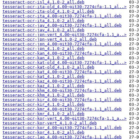
tesseract-ocr-isl_4.1.0-2_all.deb
tesseract-ocr-ita-old_4.00~git30-7274cfa-1.1_al..>
tesseract-ocr-ita-old_4.1.0-2_all.deb
tesseract-ocr-ita_4.00~git30-7274cfa-1.1_all.deb
tesseract-ocr-ita_4.1.0-2_all.deb
tesseract-ocr-jav_4.00~git30-7274cfa-1.1_all.deb
tesseract-ocr-jav_4.1.0-2_all.deb
tesseract-ocr-jpn-vert_4.00~git30-7274cfa-1.1_a..>
tesseract-ocr-jpn-vert_4.1.0-2_all.deb
tesseract-ocr-jpn_4.00~git30-7274cfa-1.1_all.deb
tesseract-ocr-jpn_4.1.0-2_all.deb
tesseract-ocr-kan_4.00~git30-7274cfa-1.1_all.deb
tesseract-ocr-kan_4.1.0-2_all.deb
tesseract-ocr-kat-old_4.00~git30-7274cfa-1.1_al..>
tesseract-ocr-kat-old_4.1.0-2_all.deb
tesseract-ocr-kat_4.00~git30-7274cfa-1.1_all.deb
tesseract-ocr-kat_4.1.0-2_all.deb
tesseract-ocr-kaz_4.00~git30-7274cfa-1.1_all.deb
tesseract-ocr-kaz_4.1.0-2_all.deb
tesseract-ocr-khm_4.00~git30-7274cfa-1.1_all.deb
tesseract-ocr-khm_4.1.0-2_all.deb
tesseract-ocr-kir_4.00~git30-7274cfa-1.1_all.deb
tesseract-ocr-kir_4.1.0-2_all.deb
tesseract-ocr-kmr_4.00~git30-7274cfa-1.1_all.deb
tesseract-ocr-kmr_4.1.0-2_all.deb
tesseract-ocr-kor-vert_4.00~git30-7274cfa-1.1_a..>
tesseract-ocr-kor-vert_4.1.0-2_all.deb
tesseract-ocr-kor_4.00~git30-7274cfa-1.1_all.deb
tesseract-ocr-kor_4.1.0-2_all.deb
tesseract-ocr-lao_4.00~git30-7274cfa-1.1_all.deb