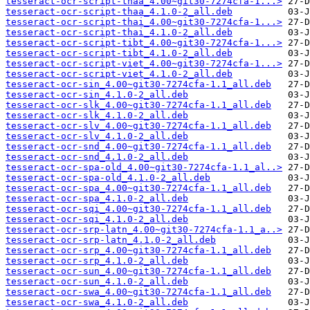
tesseract-ocr-script-thaa_4.00~git30-7274cfa-1...>
tesseract-ocr-script-thaa_4.1.0-2_all.deb
tesseract-ocr-script-thai_4.00~git30-7274cfa-1...>
tesseract-ocr-script-thai_4.1.0-2_all.deb
tesseract-ocr-script-tibt_4.00~git30-7274cfa-1...>
tesseract-ocr-script-tibt_4.1.0-2_all.deb
tesseract-ocr-script-viet_4.00~git30-7274cfa-1...>
tesseract-ocr-script-viet_4.1.0-2_all.deb
tesseract-ocr-sin_4.00~git30-7274cfa-1.1_all.deb
tesseract-ocr-sin_4.1.0-2_all.deb
tesseract-ocr-slk_4.00~git30-7274cfa-1.1_all.deb
tesseract-ocr-slk_4.1.0-2_all.deb
tesseract-ocr-slv_4.00~git30-7274cfa-1.1_all.deb
tesseract-ocr-slv_4.1.0-2_all.deb
tesseract-ocr-snd_4.00~git30-7274cfa-1.1_all.deb
tesseract-ocr-snd_4.1.0-2_all.deb
tesseract-ocr-spa-old_4.00~git30-7274cfa-1.1_al..>
tesseract-ocr-spa-old_4.1.0-2_all.deb
tesseract-ocr-spa_4.00~git30-7274cfa-1.1_all.deb
tesseract-ocr-spa_4.1.0-2_all.deb
tesseract-ocr-sqi_4.00~git30-7274cfa-1.1_all.deb
tesseract-ocr-sqi_4.1.0-2_all.deb
tesseract-ocr-srp-latn_4.00~git30-7274cfa-1.1_a..>
tesseract-ocr-srp-latn_4.1.0-2_all.deb
tesseract-ocr-srp_4.00~git30-7274cfa-1.1_all.deb
tesseract-ocr-srp_4.1.0-2_all.deb
tesseract-ocr-sun_4.00~git30-7274cfa-1.1_all.deb
tesseract-ocr-sun_4.1.0-2_all.deb
tesseract-ocr-swa_4.00~git30-7274cfa-1.1_all.deb
tesseract-ocr-swa_4.1.0-2_all.deb