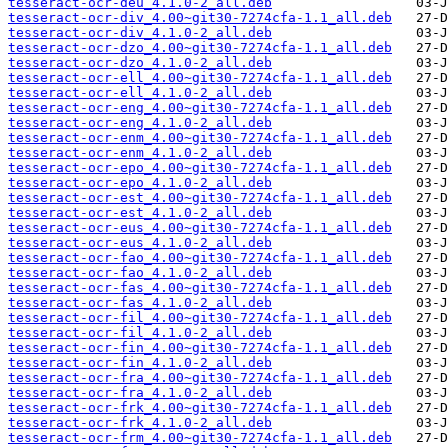
tesseract-ocr-deu_4.1.0-2_all.deb
tesseract-ocr-div_4.00~git30-7274cfa-1.1_all.deb
tesseract-ocr-div_4.1.0-2_all.deb
tesseract-ocr-dzo_4.00~git30-7274cfa-1.1_all.deb
tesseract-ocr-dzo_4.1.0-2_all.deb
tesseract-ocr-ell_4.00~git30-7274cfa-1.1_all.deb
tesseract-ocr-ell_4.1.0-2_all.deb
tesseract-ocr-eng_4.00~git30-7274cfa-1.1_all.deb
tesseract-ocr-eng_4.1.0-2_all.deb
tesseract-ocr-enm_4.00~git30-7274cfa-1.1_all.deb
tesseract-ocr-enm_4.1.0-2_all.deb
tesseract-ocr-epo_4.00~git30-7274cfa-1.1_all.deb
tesseract-ocr-epo_4.1.0-2_all.deb
tesseract-ocr-est_4.00~git30-7274cfa-1.1_all.deb
tesseract-ocr-est_4.1.0-2_all.deb
tesseract-ocr-eus_4.00~git30-7274cfa-1.1_all.deb
tesseract-ocr-eus_4.1.0-2_all.deb
tesseract-ocr-fao_4.00~git30-7274cfa-1.1_all.deb
tesseract-ocr-fao_4.1.0-2_all.deb
tesseract-ocr-fas_4.00~git30-7274cfa-1.1_all.deb
tesseract-ocr-fas_4.1.0-2_all.deb
tesseract-ocr-fil_4.00~git30-7274cfa-1.1_all.deb
tesseract-ocr-fil_4.1.0-2_all.deb
tesseract-ocr-fin_4.00~git30-7274cfa-1.1_all.deb
tesseract-ocr-fin_4.1.0-2_all.deb
tesseract-ocr-fra_4.00~git30-7274cfa-1.1_all.deb
tesseract-ocr-fra_4.1.0-2_all.deb
tesseract-ocr-frk_4.00~git30-7274cfa-1.1_all.deb
tesseract-ocr-frk_4.1.0-2_all.deb
tesseract-ocr-frm_4.00~git30-7274cfa-1.1_all.deb