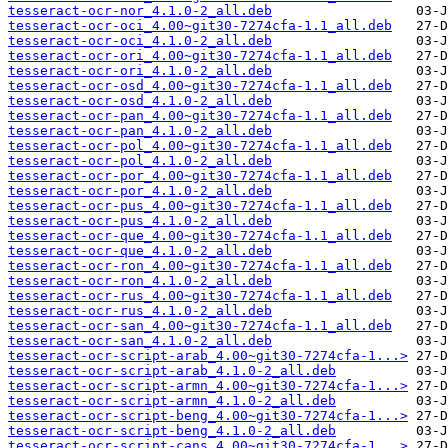
tesseract-ocr-nor_4.1.0-2_all.deb
tesseract-ocr-oci_4.00~git30-7274cfa-1.1_all.deb
tesseract-ocr-oci_4.1.0-2_all.deb
tesseract-ocr-ori_4.00~git30-7274cfa-1.1_all.deb
tesseract-ocr-ori_4.1.0-2_all.deb
tesseract-ocr-osd_4.00~git30-7274cfa-1.1_all.deb
tesseract-ocr-osd_4.1.0-2_all.deb
tesseract-ocr-pan_4.00~git30-7274cfa-1.1_all.deb
tesseract-ocr-pan_4.1.0-2_all.deb
tesseract-ocr-pol_4.00~git30-7274cfa-1.1_all.deb
tesseract-ocr-pol_4.1.0-2_all.deb
tesseract-ocr-por_4.00~git30-7274cfa-1.1_all.deb
tesseract-ocr-por_4.1.0-2_all.deb
tesseract-ocr-pus_4.00~git30-7274cfa-1.1_all.deb
tesseract-ocr-pus_4.1.0-2_all.deb
tesseract-ocr-que_4.00~git30-7274cfa-1.1_all.deb
tesseract-ocr-que_4.1.0-2_all.deb
tesseract-ocr-ron_4.00~git30-7274cfa-1.1_all.deb
tesseract-ocr-ron_4.1.0-2_all.deb
tesseract-ocr-rus_4.00~git30-7274cfa-1.1_all.deb
tesseract-ocr-rus_4.1.0-2_all.deb
tesseract-ocr-san_4.00~git30-7274cfa-1.1_all.deb
tesseract-ocr-san_4.1.0-2_all.deb
tesseract-ocr-script-arab_4.00~git30-7274cfa-1...>
tesseract-ocr-script-arab_4.1.0-2_all.deb
tesseract-ocr-script-armn_4.00~git30-7274cfa-1...>
tesseract-ocr-script-armn_4.1.0-2_all.deb
tesseract-ocr-script-beng_4.00~git30-7274cfa-1...>
tesseract-ocr-script-beng_4.1.0-2_all.deb
tesseract-ocr-script-cans_4.00~git30-7274cfa-1...>