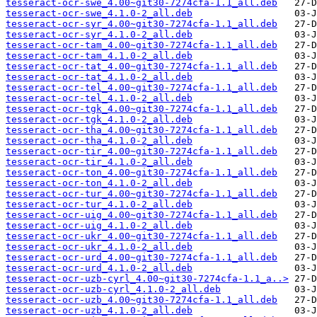
tesseract-ocr-swe_4.00~git30-7274cfa-1.1_all.deb
tesseract-ocr-swe_4.1.0-2_all.deb
tesseract-ocr-syr_4.00~git30-7274cfa-1.1_all.deb
tesseract-ocr-syr_4.1.0-2_all.deb
tesseract-ocr-tam_4.00~git30-7274cfa-1.1_all.deb
tesseract-ocr-tam_4.1.0-2_all.deb
tesseract-ocr-tat_4.00~git30-7274cfa-1.1_all.deb
tesseract-ocr-tat_4.1.0-2_all.deb
tesseract-ocr-tel_4.00~git30-7274cfa-1.1_all.deb
tesseract-ocr-tel_4.1.0-2_all.deb
tesseract-ocr-tgk_4.00~git30-7274cfa-1.1_all.deb
tesseract-ocr-tgk_4.1.0-2_all.deb
tesseract-ocr-tha_4.00~git30-7274cfa-1.1_all.deb
tesseract-ocr-tha_4.1.0-2_all.deb
tesseract-ocr-tir_4.00~git30-7274cfa-1.1_all.deb
tesseract-ocr-tir_4.1.0-2_all.deb
tesseract-ocr-ton_4.00~git30-7274cfa-1.1_all.deb
tesseract-ocr-ton_4.1.0-2_all.deb
tesseract-ocr-tur_4.00~git30-7274cfa-1.1_all.deb
tesseract-ocr-tur_4.1.0-2_all.deb
tesseract-ocr-uig_4.00~git30-7274cfa-1.1_all.deb
tesseract-ocr-uig_4.1.0-2_all.deb
tesseract-ocr-ukr_4.00~git30-7274cfa-1.1_all.deb
tesseract-ocr-ukr_4.1.0-2_all.deb
tesseract-ocr-urd_4.00~git30-7274cfa-1.1_all.deb
tesseract-ocr-urd_4.1.0-2_all.deb
tesseract-ocr-uzb-cyrl_4.00~git30-7274cfa-1.1_a..>
tesseract-ocr-uzb-cyrl_4.1.0-2_all.deb
tesseract-ocr-uzb_4.00~git30-7274cfa-1.1_all.deb
tesseract-ocr-uzb_4.1.0-2_all.deb