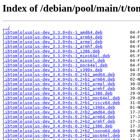
Index of /debian/pool/main/t/to
../
libtomlplusplus-dev_3.3.0+ds-1_amd64.deb
libtomlplusplus-dev_3.3.0+ds-1_arm64.deb
libtomlplusplus-dev_3.3.0+ds-1_armel.deb
libtomlplusplus-dev_3.3.0+ds-1_armhf.deb
libtomlplusplus-dev_3.3.0+ds-1_i386.deb
libtomlplusplus-dev_3.3.0+ds-1_mips64el.deb
libtomlplusplus-dev_3.3.0+ds-1_mipsel.deb
libtomlplusplus-dev_3.3.0+ds-1_ppc64el.deb
libtomlplusplus-dev_3.3.0+ds-1_s390x.deb
libtomlplusplus-dev_3.4.0+ds-0.2+b1_amd64.deb
libtomlplusplus-dev_3.4.0+ds-0.2+b1_arm64.deb
libtomlplusplus-dev_3.4.0+ds-0.2+b1_armel.deb
libtomlplusplus-dev_3.4.0+ds-0.2+b1_armhf.deb
libtomlplusplus-dev_3.4.0+ds-0.2+b1_i386.deb
libtomlplusplus-dev_3.4.0+ds-0.2+b1_ppc64el.deb
libtomlplusplus-dev_3.4.0+ds-0.2+b1_riscv64.deb
libtomlplusplus-dev_3.4.0+ds-0.2+b1_s390x.deb
libtomlplusplus-dev_3.4.0+ds-0.2+b2_amd64.deb
libtomlplusplus-dev_3.4.0+ds-0.2+b2_arm64.deb
libtomlplusplus-dev_3.4.0+ds-0.2+b2_armhf.deb
libtomlplusplus-dev_3.4.0+ds-0.2+b2_i386.deb
libtomlplusplus-dev_3.4.0+ds-0.2+b2_loong64.deb
libtomlplusplus-dev_3.4.0+ds-0.2+b2_ppc64el.deb