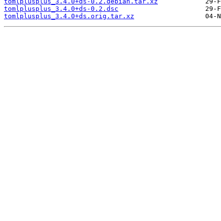
tomlplusplus_3.4.0+ds-0.2.debian.tar.xz
tomlplusplus_3.4.0+ds-0.2.dsc
tomlplusplus_3.4.0+ds.orig.tar.xz