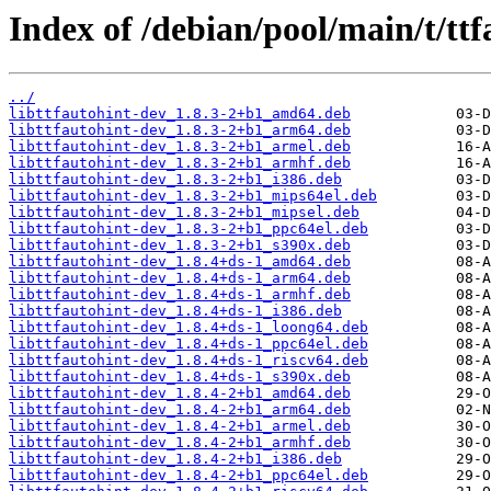
Index of /debian/pool/main/t/ttf
../
libttfautohint-dev_1.8.3-2+b1_amd64.deb
libttfautohint-dev_1.8.3-2+b1_arm64.deb
libttfautohint-dev_1.8.3-2+b1_armel.deb
libttfautohint-dev_1.8.3-2+b1_armhf.deb
libttfautohint-dev_1.8.3-2+b1_i386.deb
libttfautohint-dev_1.8.3-2+b1_mips64el.deb
libttfautohint-dev_1.8.3-2+b1_mipsel.deb
libttfautohint-dev_1.8.3-2+b1_ppc64el.deb
libttfautohint-dev_1.8.3-2+b1_s390x.deb
libttfautohint-dev_1.8.4+ds-1_amd64.deb
libttfautohint-dev_1.8.4+ds-1_arm64.deb
libttfautohint-dev_1.8.4+ds-1_armhf.deb
libttfautohint-dev_1.8.4+ds-1_i386.deb
libttfautohint-dev_1.8.4+ds-1_loong64.deb
libttfautohint-dev_1.8.4+ds-1_ppc64el.deb
libttfautohint-dev_1.8.4+ds-1_riscv64.deb
libttfautohint-dev_1.8.4+ds-1_s390x.deb
libttfautohint-dev_1.8.4-2+b1_amd64.deb
libttfautohint-dev_1.8.4-2+b1_arm64.deb
libttfautohint-dev_1.8.4-2+b1_armel.deb
libttfautohint-dev_1.8.4-2+b1_armhf.deb
libttfautohint-dev_1.8.4-2+b1_i386.deb
libttfautohint-dev_1.8.4-2+b1_ppc64el.deb