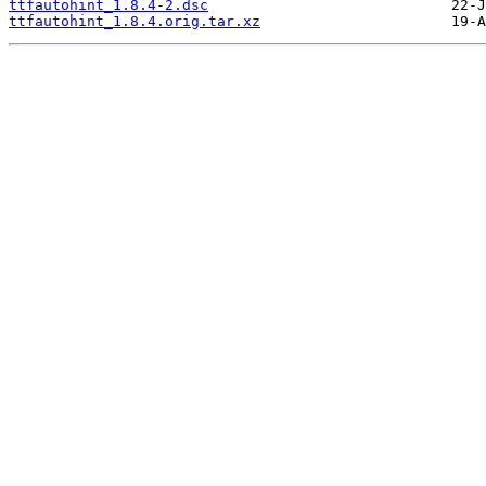
ttfautohint_1.8.4-2.dsc
ttfautohint_1.8.4.orig.tar.xz