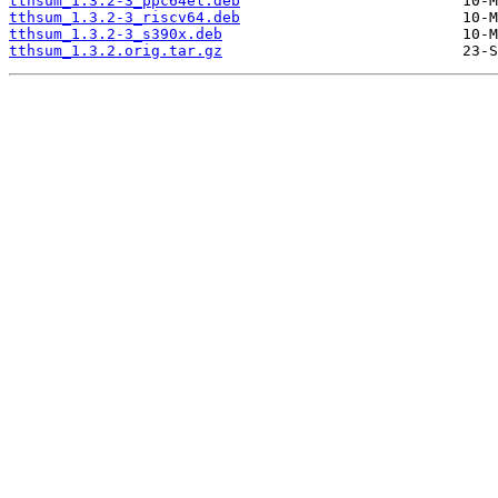
tthsum_1.3.2-3_ppc64el.deb
tthsum_1.3.2-3_riscv64.deb
tthsum_1.3.2-3_s390x.deb
tthsum_1.3.2.orig.tar.gz