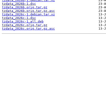
tzdata_2026b-1.debian.tar.xz
tzdata_2026b-1.dsc
tzdata_2026b.orig.tar.gz
tzdata_2026b.orig.tar.gz.asc
tzdata_2026c-1.debian.tar.xz
tzdata_2026c-1.dsc
tzdata_2026c-1_all.deb
tzdata_2026c.orig.tar.gz
tzdata_2026c.orig.tar.gz.asc